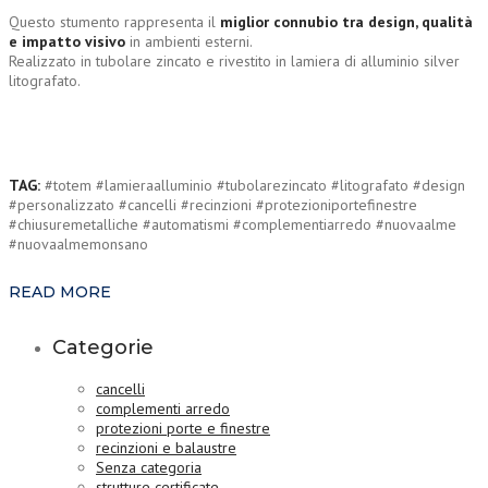
Questo stumento rappresenta il
miglior connubio tra design, qualità
e impatto visivo
in ambienti esterni.
Realizzato in tubolare zincato e rivestito in lamiera di alluminio silver
litografato.
TAG:
#totem #lamieraalluminio #tubolarezincato #litografato #design
#personalizzato #cancelli #recinzioni #protezioniportefinestre
#chiusuremetalliche #automatismi #complementiarredo #nuovaalme
#nuovaalmemonsano
READ MORE
Categorie
cancelli
complementi arredo
protezioni porte e finestre
recinzioni e balaustre
Senza categoria
strutture certificate