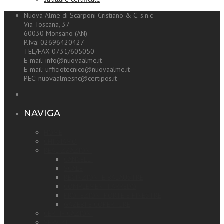
Nuova Alme di Scarponi Cristiano & C. s.n.c
Via Toscana, 37
60030 Monsano (AN)
P.Iva: 02696420427
TEL/FAX 0731/605050
E-mail: info@nuovaalme.it
E-mail: ufficiotecnico@nuovaalme.it
PEC: nuovaalmesnc@certipos.it
NAVIGA
HOME
CHI SIAMO
REALIZZAZIONI
CANCELLI
SCALE
RECINZIONI E BALAUSTRE
COMPLEMENTI ARREDO
PROTEZIONI PORTE E FINESTRE
GAZEBI E COPERTURE
CERTIFICAZIONI
SERVIZI