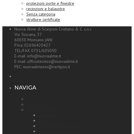
protezioni porte e finestre
recinzioni e balaustre
Senza categoria
strutture certificate
Nuova Alme di Scarponi Cristiano & C. s.n.c
Via Toscana, 37
60030 Monsano (AN)
P.Iva: 02696420427
TEL/FAX 0731/605050
E-mail: info@nuovaalme.it
E-mail: ufficiotecnico@nuovaalme.it
PEC: nuovaalmesnc@certipos.it
NAVIGA
HOME
CHI SIAMO
REALIZZAZIONI
CANCELLI
SCALE
RECINZIONI E BALAUSTRE
COMPLEMENTI ARREDO