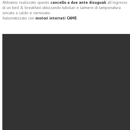
Abbiamo realizzato questo
cancello a due ante disuguali
all’ingresso
di un bed & breakfast utilizzando tubolari e lamiere di tamponatura
zincato a caldo e verniciato.
Automatizzato con
motori interrati CAME
.