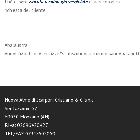
Può essere
zincata a caldo e/o verniciata
di vari colori su
richiesta del cliente.
#balaustra
#novità#balconi#terrazze#scale#nuovaalmemonsano#parapetto
Nuova Alme di Scarponi Cristiano & C. s.n.c
Via Toscana, 37
60030 Monsano (AN)
P.Iva: 02696420427
TEL/FAX 0731/605050