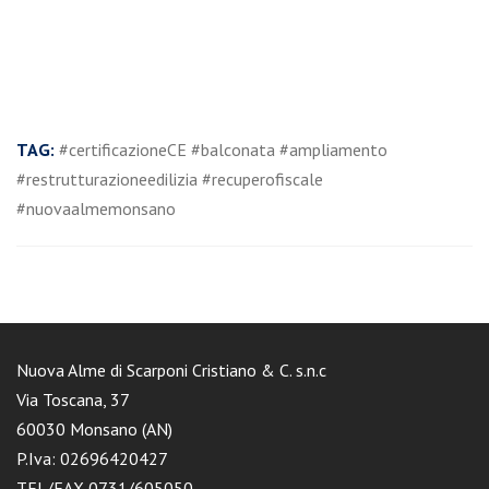
TAG:
#certificazioneCE #balconata #ampliamento
#restrutturazioneedilizia #recuperofiscale
#nuovaalmemonsano
Nuova Alme di Scarponi Cristiano & C. s.n.c
Via Toscana, 37
60030 Monsano (AN)
P.Iva: 02696420427
TEL/FAX 0731/605050