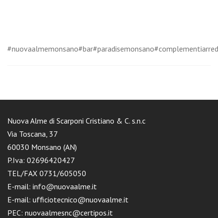
#nuovaalmemonsano#bar#paradisemonsano#complementiarredo
Nuova Alme di Scarponi Cristiano & C. s.n.c
Via Toscana, 37
60030 Monsano (AN)
P.Iva: 02696420427
TEL/FAX 0731/605050
E-mail: info@nuovaalme.it
E-mail: ufficiotecnico@nuovaalme.it
PEC: nuovaalmesnc@certipos.it