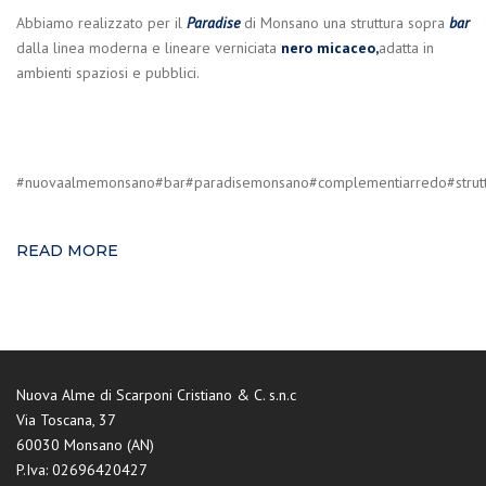
Abbiamo realizzato per il
Paradise
di Monsano una struttura sopra
bar
dalla linea moderna e lineare verniciata
nero micaceo,
adatta in
ambienti spaziosi e pubblici.
#nuovaalmemonsano#bar#paradisemonsano#complementiarredo#strut
READ MORE
Nuova Alme di Scarponi Cristiano & C. s.n.c
Via Toscana, 37
60030 Monsano (AN)
P.Iva: 02696420427