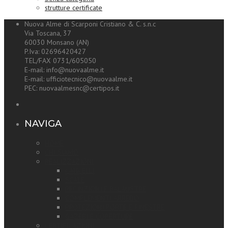
strutture certificate
Nuova Alme di Scarponi Cristiano & C. s.n.c
Via Toscana, 37
60030 Monsano (AN)
P.Iva: 02696420427
TEL/FAX 0731/605050
E-mail: info@nuovaalme.it
E-mail: ufficiotecnico@nuovaalme.it
PEC: nuovaalmesnc@certipos.it
NAVIGA
HOME
CHI SIAMO
REALIZZAZIONI
CANCELLI
SCALE
RECINZIONI E BALAUSTRE
COMPLEMENTI ARREDO
PROTEZIONI PORTE E FINESTRE
GAZEBI E COPERTURE
CERTIFICAZIONI