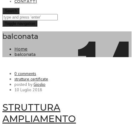
CONTATTI
Search
Toggle navigation
balconata
Home
balconata
0 comments
strutture certificate
posted by
Giosko
10 Luglio 2018
STRUTTURA
AMPLIAMENTO