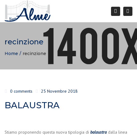
Togg
Search
navi
recinzione
Home
recinzione
0 comments
25 Novembre 2018
BALAUSTRA
Stiamo proponendo questa nuova tipologia di
balaustra
dalla linea