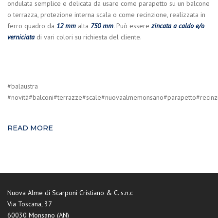
ondulata semplice e delicata da usare come parapetto su un balcone
o terrazza, protezione interna scala o come recinzione, realizzata in
ferro quadro da
12 mm
alta
750 mm
. Può essere
zincata a caldo e/o
verniciata
di vari colori su richiesta del cliente.
#balaustra
#novità#balconi#terrazze#scale#nuovaalmemonsano#parapetto#recinzi
READ MORE
Nuova Alme di Scarponi Cristiano & C. s.n.c
Via Toscana, 37
60030 Monsano (AN)