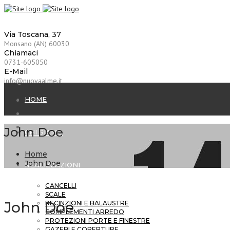
Via Toscana, 37
Monsano (AN) 60030
Chiamaci
0731-605050
E-Mail
info@nuovaalme.it
HOME
John Doe
CHI SIAMO
Home
John Doe
REALIZZAZIONI
CANCELLI
SCALE
John Doe
RECINZIONI E BALAUSTRE
COMPLEMENTI ARREDO
PROTEZIONI PORTE E FINESTRE
GAZEBI E COPERTURE